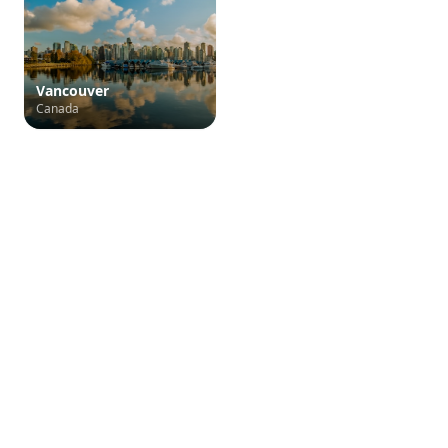
Vancouver
Canada
Croisière de France
Votre spécialiste croisière depuis la France. Découvrez les
plus belles destinations du monde à bord des navires les
plus prestigieux.
01 83 45 67 89
contact@croisiere-de-france.com