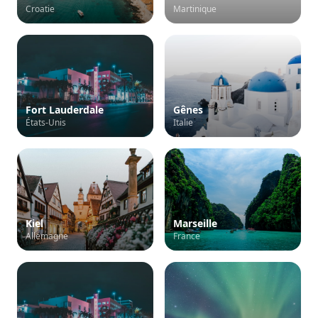
Croatie
Martinique
Fort Lauderdale
Gênes
États-Unis
Italie
Kiel
Marseille
Allemagne
France