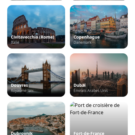
Civitavecchia (Rome)
Copenhague
Italie
Danemark
Douvres
Dubaï
Royaume-Uni
Émirats Arabes Unis
Dubrovnik
Fort-de-France