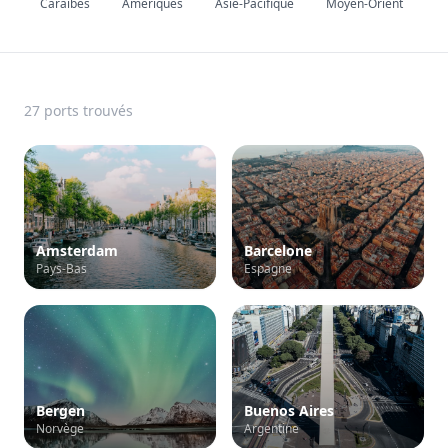
Caraïbes
Amériques
Asie-Pacifique
Moyen-Orient
27
port
s
trouvé
s
Amsterdam
Barcelone
Pays-Bas
Espagne
Bergen
Buenos Aires
Norvège
Argentine