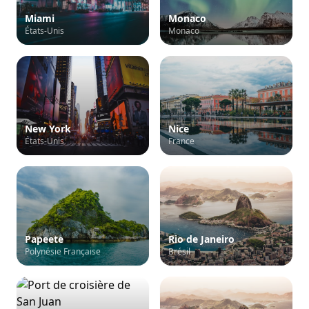
Miami
Monaco
États-Unis
Monaco
New York
Nice
États-Unis
France
Papeete
Rio de Janeiro
Polynésie Française
Brésil