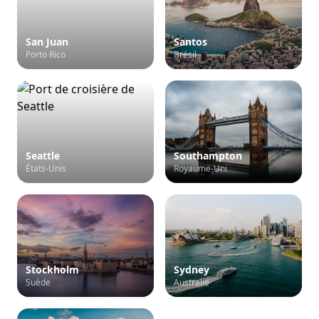
San Juan
Santos
Porto Rico
Brésil
Seattle
Southampton
États-Unis
Royaume-Uni
Stockholm
Sydney
Suède
Australie