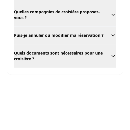
Quelles compagnies de croisière proposez-
vous ?
Puis-je annuler ou modifier ma réservation ?
Quels documents sont nécessaires pour une
croisière ?
Croisière de France
Votre spécialiste croisière depuis la France. Découvrez les
plus belles destinations du monde à bord des navires les