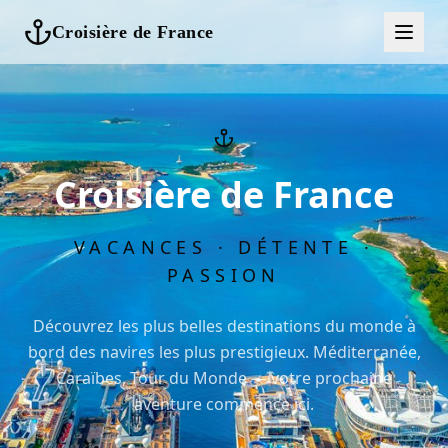
Croisière de France
Croisière de France
VACANCES · DÉTENTE ·
PASSION
Découvrez les plus belles destinations du monde à
bord des navires les plus prestigieux. Méditerranée,
Caraïbes, Tour du Monde — votre prochaine
aventure commence ici.