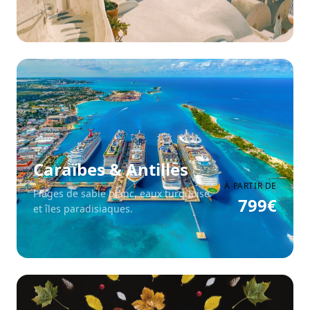
Caraïbes & Antilles
À PARTIR DE
Plages de sable blanc, eaux turquoise
799
€
et îles paradisiaques.