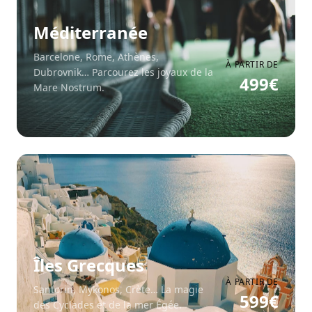
Méditerranée
Barcelone, Rome, Athènes,
À PARTIR DE
Dubrovnik… Parcourez les joyaux de la
499
€
Mare Nostrum.
Îles Grecques
À PARTIR DE
Santorin, Mykonos, Crète… La magie
599
€
des Cyclades et de la mer Égée.