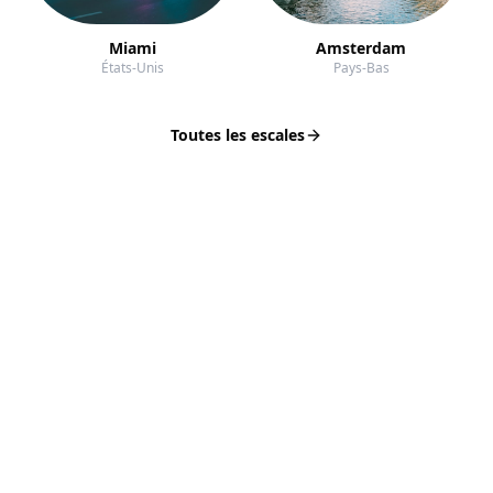
Miami
Amsterdam
États-Unis
Pays-Bas
Toutes les escales
VOTRE SPÉCIALISTE CROISIÈRE
Croisière de France,
votre partenaire voyage
en mer
Croisière de France est votre guide expert pour
découvrir les plus belles croisières en Méditerranée,