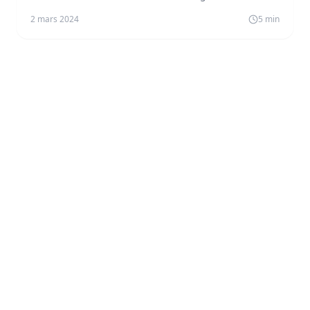
croisière familiale parfaite.
2 mars 2024
5
min
Croisière de France
Votre spécialiste croisière depuis la France. Découvrez les
plus belles destinations du monde à bord des navires les
plus prestigieux.
01 83 45 67 89
contact@croisiere-de-france.com
DESTINATIONS